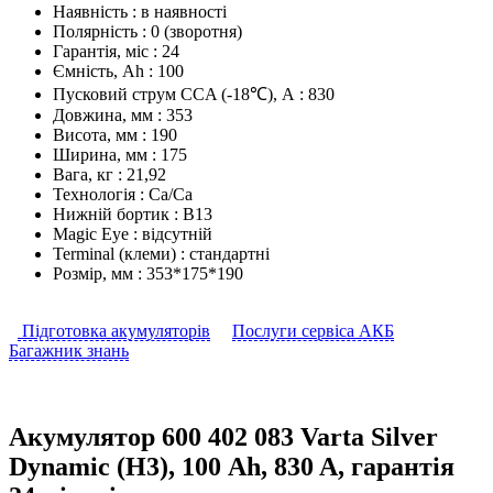
Наявність :
в наявності
Полярність :
0 (зворотня)
Гарантія, міс :
24
Ємність, Аh :
100
Пусковий струм CCA (-18℃), А :
830
Довжина, мм :
353
Висота, мм :
190
Ширина, мм :
175
Вага, кг :
21,92
Технологія :
Ca/Ca
Нижній бортик :
В13
Magic Eye :
відсутній
Terminal (клеми) :
стандартні
Розмір, мм :
353*175*190
Підготовка акумуляторів
Послуги сервіса АКБ
Багажник знань
Акумулятор
600 402 083
Varta Silver
Dynamic (H3), 100 Аh, 830 A, гарантія