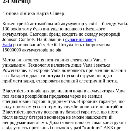
24 місяці
Топова лінійка Варта Сілвер.
Кожен третій автомобільний акумулятор у світі – бренду Varta.
130 років тому було випущено першого німецького
акумулятора. Сьогодні бренд входить до складу корпорації
Johnson Controls. Найбільший і
сучасний завод
Varta
розташований у Чехії. Потужність підприємства
15000000 акумуляторів на рік.
Метод виготовлення позитивних електродів Varta є
унікальним. Технологія належить лише Varta і зветься
PowerFrame. Електроди Varta дозволяють при меншій власній
вазі батареї віддавати потужні пускові струми, швидко
приймати заряд, створювати великий електричний потік.
Відсутність отворів для доливання води в акумуляторах Varta
пов'язана з роздрібним продажем через не завжди
спеціалізовані торгові підприємства. Виробник гарантує, що
воду протягом усього терміну служби доливати не потрібно.
Відсутність доступу всередину батареї гарантує, що ніхто
після виходу батареї з конвеєра не зможе нашкодити їй
непродуманими діями. Додатковим плюсом такої конструкції
є відсутність протікань і патьоків у разі "кипіння" АКБ при