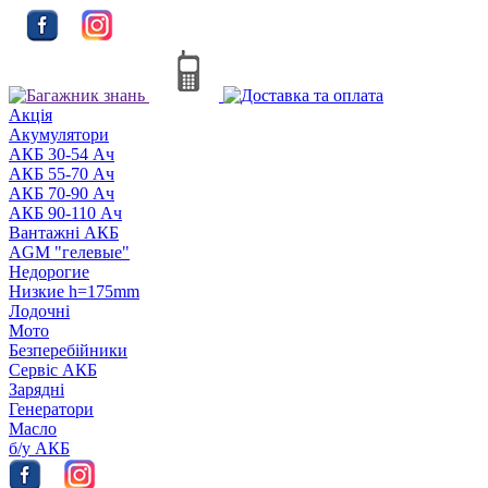
Акцiя
Акумулятори
АКБ 30-54 Ач
АКБ 55-70 Ач
АКБ 70-90 Ач
АКБ 90-110 Ач
Вантажні АКБ
AGM "гелевые"
Недорогие
Низкие h=175mm
Лодочні
Мото
Безперебійники
Сервiс АКБ
Зарядні
Генератори
Масло
б/у АКБ