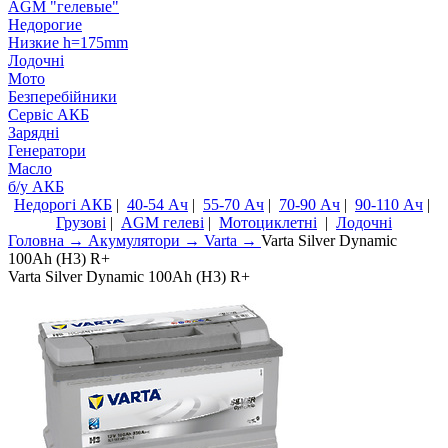
AGM "гелевые"
Недорогие
Низкие h=175mm
Лодочні
Мото
Безперебійники
Сервiс АКБ
Зарядні
Генератори
Масло
б/у АКБ
Недорогі АКБ
|
40-54 Ач
|
55-70 Ач
|
70-90 Ач
|
90-110 Ач
|
Грузові
|
AGM гелеві
|
Мотоциклетні
|
Лодочні
Головна
→
Акумулятори →
Varta →
Varta Silver Dynamic
100Ah (H3) R+
Varta Silver Dynamic 100Ah (H3) R+