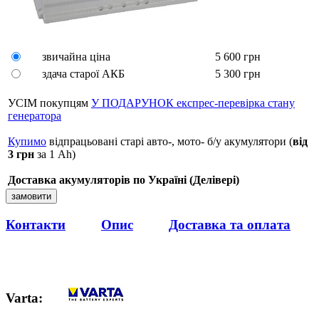
звичайна ціна
5 600
грн
здача старої АКБ
5 300
грн
УСІМ покупцям
У ПОДАРУНОК експрес-перевірка стану
генератора
Купимо
відпрацьовані старі авто-, мото- б/у акумулятори (
від
3 грн
за 1 Аh)
Доставка акумуляторів по Україні (Делівері)
Контакти
Опис
Доставка та оплата
Varta
: