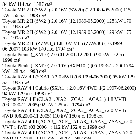
84 kW 114 л.с. 1587 см³
Toyota MR 2 II (SW2_) 2.0 16V (SW20) (12.1989-05.2000) 115
kW 156 л.с. 1998 см³
Toyota MR 2 II (SW2_) 2.0 16V (12.1989-05.2000) 125 kW 170
л.с. 1998 см³
Toyota MR 2 II (SW2_) 2.0 16V (12.1989-05.2000) 129 kW 175
л.с. 1998 см³
Toyota MR 2 III (ZZW3_) 1.8 16V VT-i (ZZW30) (10.1999-
06.2007) 103 kW 140 л.с. 1794 см³
Toyota Picnic (_XM10) 2.0 (01.2001-12.2001) 90 kW 122 л.с.
1998 см³
Toyota Picnic (_XM10) 2.0 16V (SXM10_) (05.1996-12.2001) 94
kW 128 л.с. 1998 см³
Toyota RAV 4 I (SXA1_) 2.0 4WD (06.1994-06.2000) 95 kW 129
л.с. 1998 см³
Toyota RAV 4 I Cabrio (SXA1_) 2.0 16V 4WD 1(2.1997-06.2000)
94 kW 129 л.с. 1998 см³
Toyota RAV 4 II (CLA2_, XA2_, ZCA2_, ACA2_) 1.8 VVTi
(08.2000-11.2005) 92 kW 125 л.с. 1794 см³
Toyota RAV 4 II (CLA2_, XA2_, ZCA2_, ACA2_) 2.0 VVTi
4WD (06.2000-11.2005) 110 kW 150 л.с. 1998 см³
Toyota RAV 4 III (ACA3_, ACE_, ALA3_, GSA3_, ZSA3_) 2.0
VVT-i 4WD (03.2006 - ) 112 kW 152 л.с. 1998 см³
Toyota RAV 4 III (ACA3_, ACE_, ALA3_, GSA3_, ZSA3_) 2.0
4WD (12.2008 - ) 116 kW 158 л.с. 1987 см³