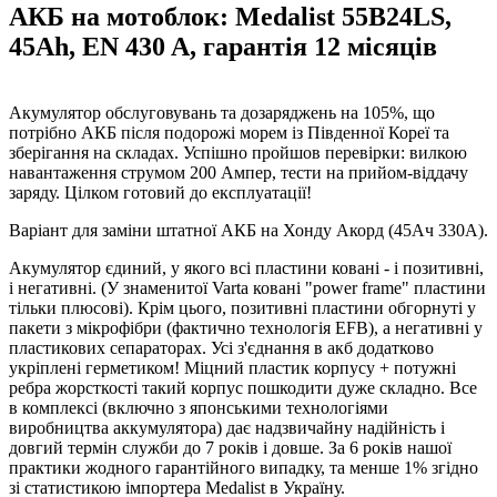
АКБ на мотоблок: Medalist 55B24LS,
45Ah, EN 430 A, гарантія 12 місяців
Акумулятор обслуговувань та дозаряджень на 105%, що
потрібно АКБ після подорожі морем із Південної Кореї та
зберігання на складах. Успішно пройшов перевірки: вилкою
навантаження струмом 200 Ампер, тести на прийом-віддачу
заряду. Цілком готовий до експлуатації!
Варіант для заміни штатної АКБ на Хонду Акорд (45Ач 330А).
Акумулятор єдиний, у якого всі пластини ковані - і позитивні,
і негативні. (У знаменитої Varta ковані "power frame" пластини
тільки плюсові). Крім цього, позитивні пластини обгорнуті у
пакети з мікрофібри (фактично технологія EFB), а негативні у
пластикових сепараторах. Усі з'єднання в акб додатково
укріплені герметиком! Міцний пластик корпусу + потужні
ребра жорсткості такий корпус пошкодити дуже складно. Все
в комплексі (включно з японськими технологіями
виробництва аккумулятора) дає надзвичайну надійність і
довгий термін служби до 7 років і довше. За 6 років нашої
практики жодного гарантійного випадку, та менше 1% згідно
зі статистикою імпортера Medalist в Україну.