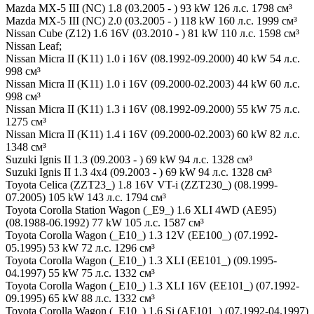
Mazda MX-5 III (NC) 1.8 (03.2005 - ) 93 kW 126 л.с. 1798 см³
Mazda MX-5 III (NC) 2.0 (03.2005 - ) 118 kW 160 л.с. 1999 см³
Nissan Cube (Z12) 1.6 16V (03.2010 - ) 81 kW 110 л.с. 1598 см³
Nissan Leaf;
Nissan Micra II (K11) 1.0 i 16V (08.1992-09.2000) 40 kW 54 л.с.
998 см³
Nissan Micra II (K11) 1.0 i 16V (09.2000-02.2003) 44 kW 60 л.с.
998 см³
Nissan Micra II (K11) 1.3 i 16V (08.1992-09.2000) 55 kW 75 л.с.
1275 см³
Nissan Micra II (K11) 1.4 i 16V (09.2000-02.2003) 60 kW 82 л.с.
1348 см³
Suzuki Ignis II 1.3 (09.2003 - ) 69 kW 94 л.с. 1328 см³
Suzuki Ignis II 1.3 4x4 (09.2003 - ) 69 kW 94 л.с. 1328 см³
Toyota Celica (ZZT23_) 1.8 16V VT-i (ZZT230_) (08.1999-
07.2005) 105 kW 143 л.с. 1794 см³
Toyota Corolla Station Wagon (_E9_) 1.6 XLI 4WD (AE95)
(08.1988-06.1992) 77 kW 105 л.с. 1587 см³
Toyota Corolla Wagon (_E10_) 1.3 12V (EE100_) (07.1992-
05.1995) 53 kW 72 л.с. 1296 см³
Toyota Corolla Wagon (_E10_) 1.3 XLI (EE101_) (09.1995-
04.1997) 55 kW 75 л.с. 1332 см³
Toyota Corolla Wagon (_E10_) 1.3 XLI 16V (EE101_) (07.1992-
09.1995) 65 kW 88 л.с. 1332 см³
Toyota Corolla Wagon (_E10_) 1.6 Si (AE101_) (07.1992-04.1997)