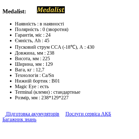
Medalist
:
Наявність :
в наявності
Полярність :
0 (зворотня)
Гарантія, міс :
24
Ємність, Аh :
45
Пусковий струм CCA (-18℃), А :
430
Довжина, мм :
238
Висота, мм :
225
Ширина, мм :
129
Вага, кг :
12,7
Технологія :
Ca/Sn
Нижній бортик :
В01
Magic Eye :
есть
Terminal (клеми) :
стандартные
Розмір, мм :
238*129*227
Підготовка акумуляторів
Послуги сервіса АКБ
Багажник знань