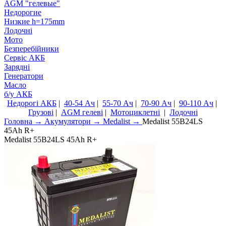
AGM "гелевые"
Недорогие
Низкие h=175mm
Лодочні
Мото
Безперебійники
Сервiс АКБ
Зарядні
Генератори
Масло
б/у АКБ
Недорогі АКБ
|
40-54 Ач
|
55-70 Ач
|
70-90 Ач
|
90-110 Ач
|
Грузові
|
AGM гелеві
|
Мотоциклетні
|
Лодочні
Головна
→
Акумулятори →
Medalist →
Medalist 55B24LS
45Ah R+
Medalist 55B24LS 45Ah R+