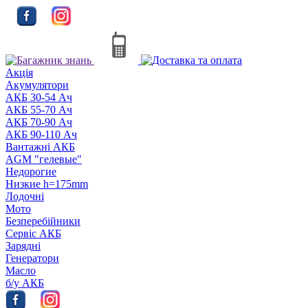
Акцiя
Акумулятори
АКБ 30-54 Ач
АКБ 55-70 Ач
АКБ 70-90 Ач
АКБ 90-110 Ач
Вантажні АКБ
AGM "гелевые"
Недорогие
Низкие h=175mm
Лодочні
Мото
Безперебійники
Сервiс АКБ
Зарядні
Генератори
Масло
б/у АКБ