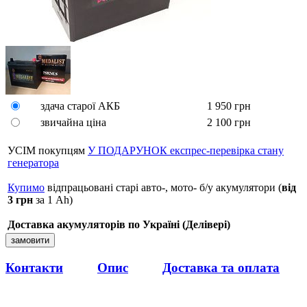
здача старої АКБ
1 950
грн
звичайна ціна
2 100
грн
УСІМ покупцям
У ПОДАРУНОК експрес-перевірка стану
генератора
Купимо
відпрацьовані старі авто-, мото- б/у акумулятори (
від
3 грн
за 1 Аh)
Доставка акумуляторів по Україні (Делівері)
Контакти
Опис
Доставка та оплата