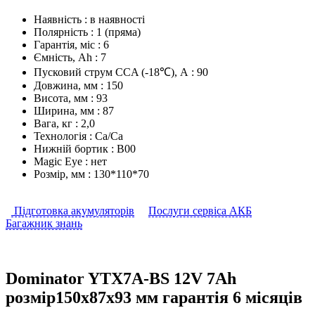
Наявність :
в наявності
Полярність :
1 (пряма)
Гарантія, міс :
6
Ємність, Аh :
7
Пусковий струм CCA (-18℃), А :
90
Довжина, мм :
150
Висота, мм :
93
Ширина, мм :
87
Вага, кг :
2,0
Технологія :
Ca/Са
Нижній бортик :
В00
Magic Eye :
нет
Розмір, мм :
130*110*70
Підготовка акумуляторів
Послуги сервіса АКБ
Багажник знань
Dominator YTX7А-BS 12V 7Ah
розмір150х87х93 мм гарантія 6 місяців