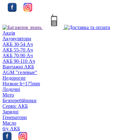
Акцiя
Акумулятори
АКБ 30-54 Ач
АКБ 55-70 Ач
АКБ 70-90 Ач
АКБ 90-110 Ач
Вантажні АКБ
AGM "гелевые"
Недорогие
Низкие h=175mm
Лодочні
Мото
Безперебійники
Сервiс АКБ
Зарядні
Генератори
Масло
б/у АКБ