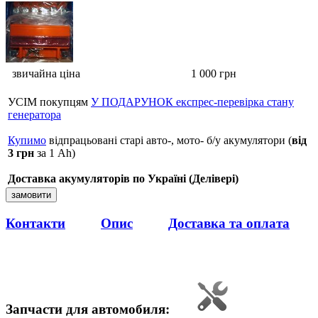
звичайна ціна
1 000
грн
УСІМ покупцям
У ПОДАРУНОК експрес-перевірка стану
генератора
Купимо
відпрацьовані старі авто-, мото- б/у акумулятори (
від
3 грн
за 1 Аh)
Доставка акумуляторів по Україні (Делівері)
Контакти
Опис
Доставка та оплата
Запчасти для автомобиля
: