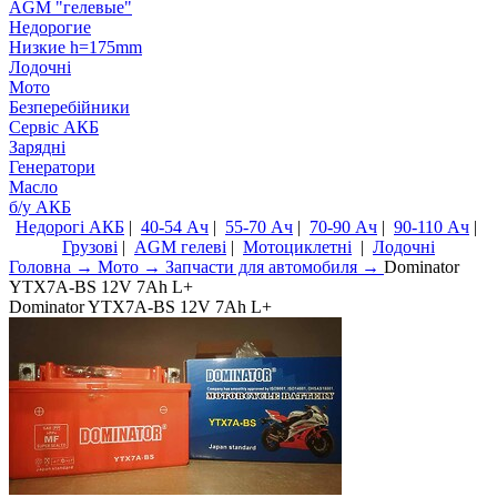
AGM "гелевые"
Недорогие
Низкие h=175mm
Лодочні
Мото
Безперебійники
Сервiс АКБ
Зарядні
Генератори
Масло
б/у АКБ
Недорогі АКБ
|
40-54 Ач
|
55-70 Ач
|
70-90 Ач
|
90-110 Ач
|
Грузові
|
AGM гелеві
|
Мотоциклетні
|
Лодочні
Головна
→
Мото →
Запчасти для автомобиля →
Dominator
YTX7A-BS 12V 7Ah L+
Dominator YTX7A-BS 12V 7Ah L+