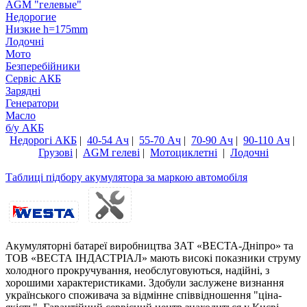
AGM "гелевые"
Недорогие
Низкие h=175mm
Лодочні
Мото
Безперебійники
Сервiс АКБ
Зарядні
Генератори
Масло
б/у АКБ
Недорогі АКБ
|
40-54 Ач
|
55-70 Ач
|
70-90 Ач
|
90-110 Ач
|
Грузові
|
AGM гелеві
|
Мотоциклетні
|
Лодочні
Таблиці підбору акумулятора за маркою автомобіля
Акумуляторні батареї виробництва ЗАТ «ВЕСТА-Дніпро» та
ТОВ «ВЕСТА ІНДАСТРІАЛ» мають високі показники струму
холодного прокручування, необслуговуються, надійні, з
хорошими характеристиками. Здобули заслужене визнання
українського споживача за відмінне співвідношення "ціна-