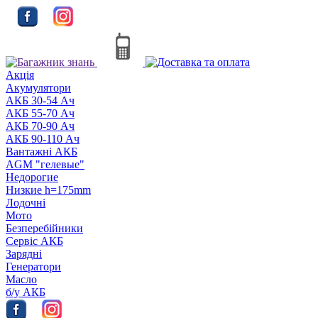
Акцiя
Акумулятори
АКБ 30-54 Ач
АКБ 55-70 Ач
АКБ 70-90 Ач
АКБ 90-110 Ач
Вантажні АКБ
AGM "гелевые"
Недорогие
Низкие h=175mm
Лодочні
Мото
Безперебійники
Сервiс АКБ
Зарядні
Генератори
Масло
б/у АКБ