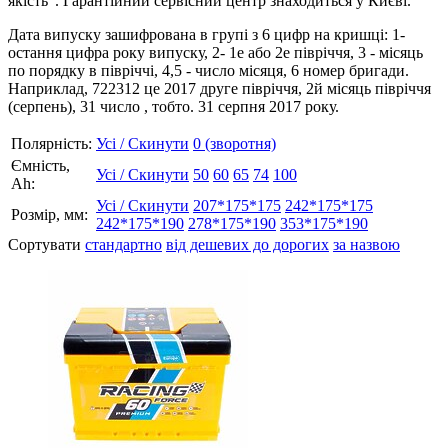
якість". Гарантійний сервісний центр знаходиться у Києві.
Дата випуску зашифрована в групі з 6 цифр на кришці: 1-
остання цифра року випуску, 2- 1е або 2е півріччя, 3 - місяць
по порядку в півріччі, 4,5 - число місяця, 6 номер бригади.
Наприклад, 722312 це 2017 друге півріччя, 2й місяць півріччя
(серпень), 31 число , тобто. 31 серпня 2017 року.
Полярність:
Усі / Скинути
0 (зворотня)
Ємність,
Усі / Скинути
50
60
65
74
100
Аh:
Усі / Скинути
207*175*175
242*175*175
Розмір, мм:
242*175*190
278*175*190
353*175*190
Сортувати
стандартно
від дешевих до дорогих
за назвою