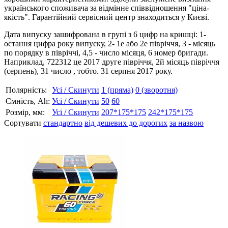
українського споживача за відмінне співвідношення "ціна-
якість". Гарантійний сервісний центр знаходиться у Києві.
Дата випуску зашифрована в групі з 6 цифр на кришці: 1-
остання цифра року випуску, 2- 1е або 2е півріччя, 3 - місяць
по порядку в півріччі, 4,5 - число місяця, 6 номер бригади.
Наприклад, 722312 це 2017 друге півріччя, 2й місяць півріччя
(серпень), 31 число , тобто. 31 серпня 2017 року.
Полярність:
Усі / Скинути
1 (пряма)
0 (зворотня)
Ємність, Аh:
Усі / Скинути
50
60
Розмір, мм:
Усі / Скинути
207*175*175
242*175*175
Сортувати
стандартно
від дешевих до дорогих
за назвою