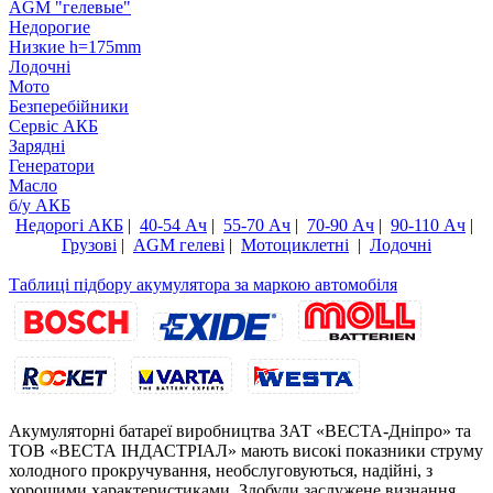
AGM "гелевые"
Недорогие
Низкие h=175mm
Лодочні
Мото
Безперебійники
Сервiс АКБ
Зарядні
Генератори
Масло
б/у АКБ
Недорогі АКБ
|
40-54 Ач
|
55-70 Ач
|
70-90 Ач
|
90-110 Ач
|
Грузові
|
AGM гелеві
|
Мотоциклетні
|
Лодочні
Таблиці підбору акумулятора за маркою автомобіля
Акумуляторні батареї виробництва ЗАТ «ВЕСТА-Дніпро» та
ТОВ «ВЕСТА ІНДАСТРІАЛ» мають високі показники струму
холодного прокручування, необслуговуються, надійні, з
хорошими характеристиками. Здобули заслужене визнання