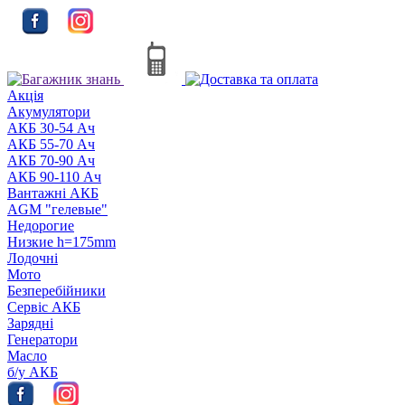
Акцiя
Акумулятори
АКБ 30-54 Ач
АКБ 55-70 Ач
АКБ 70-90 Ач
АКБ 90-110 Ач
Вантажні АКБ
AGM "гелевые"
Недорогие
Низкие h=175mm
Лодочні
Мото
Безперебійники
Сервiс АКБ
Зарядні
Генератори
Масло
б/у АКБ