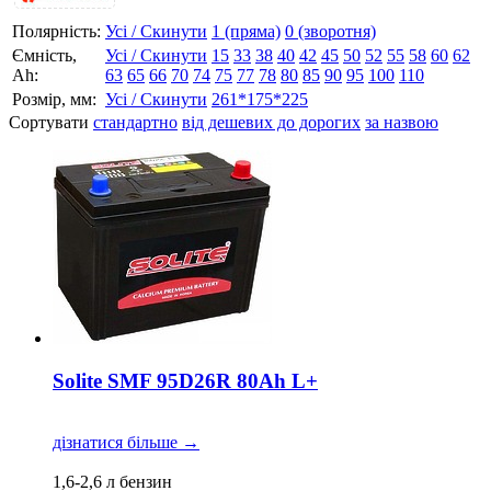
Полярність:
Усі / Скинути
1 (пряма)
0 (зворотня)
Ємність,
Усі / Скинути
15
33
38
40
42
45
50
52
55
58
60
62
Аh:
63
65
66
70
74
75
77
78
80
85
90
95
100
110
Розмір, мм:
Усі / Скинути
261*175*225
Сортувати
стандартно
від дешевих до дорогих
за назвою
Solite SMF 95D26R 80Ah L+
дізнатися більше →
1,6-2,6 л бензин