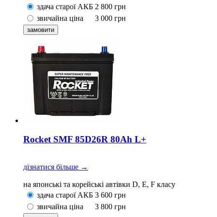
здача старої АКБ
2 800
грн
звичайна ціна
3 000
грн
Rocket SMF 85D26R 80Ah L+
дізнатися більше →
на японські та корейські автівки D, E, F класу
здача старої АКБ
3 600
грн
звичайна ціна
3 800
грн