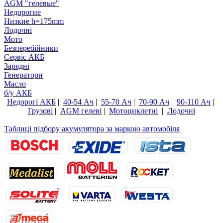
AGM "гелевые"
Недорогие
Низкие h=175mm
Лодочні
Мото
Безперебійники
Сервiс АКБ
Зарядні
Генератори
Масло
б/у АКБ
Недорогі АКБ
|
40-54 Ач
|
55-70 Ач
|
70-90 Ач
|
90-110 Ач
|
Грузові
|
AGM гелеві
|
Мотоциклетні
|
Лодочні
Таблиці підбору акумулятора за маркою автомобіля