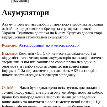
Акумулятори
Акумулятори для автомобіля з гарантією виробника зі складів
офіційних представників бренду та сертифікати якості
України. Термінова доставка по Києву. Купуємо дорого старі,
відпрацьовані автомобільні акумулятори.
Корисно:
Автомобільний акумулятор: глосарій
Важливо:
Компанія «Oil-Ok!» не несе відповідальності за
відсутність зазначених вище акумуляторів на складі в момент
звернення. "Oil-Ok!" залишає за собою право періодично
оновлювати та/або вносити зміни до наведеної вище
інформації. За відомостями про наявність АКБ на складі та
цінами звертайтесь до менеджерів з продажу.
Нами було докладено всіх зусиль для подання
Офіційно:
точної інформації, але при цьому ми зберігаємо за собою
право без попередження вносити зміни до наведених
вище даних та вилучати з асортименту певні позиції. Ця
інформація не повинна трактуватися як безпомилкова, і не