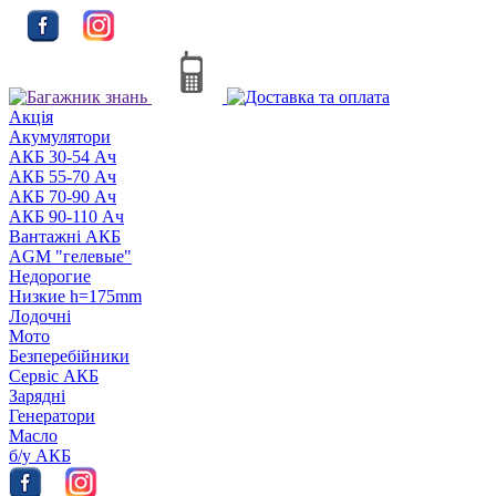
Акцiя
Акумулятори
АКБ 30-54 Ач
АКБ 55-70 Ач
АКБ 70-90 Ач
АКБ 90-110 Ач
Вантажні АКБ
AGM "гелевые"
Недорогие
Низкие h=175mm
Лодочні
Мото
Безперебійники
Сервiс АКБ
Зарядні
Генератори
Масло
б/у АКБ