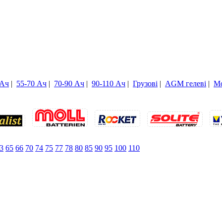
 Ач
|
55-70 Ач
|
70-90 Ач
|
90-110 Ач
|
Грузові
|
AGM гелеві
|
Мо
3
65
66
70
74
75
77
78
80
85
90
95
100
110