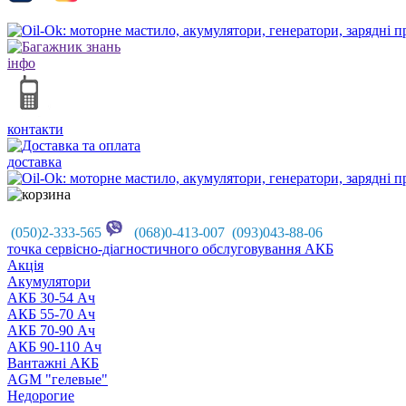
інфо
контакти
доставка
(050)2-333-565
(068)0-413-007 (093)043-88-06
точка сервісно-діагностичного обслуговування АКБ
Акцiя
Акумулятори
АКБ 30-54 Ач
АКБ 55-70 Ач
АКБ 70-90 Ач
АКБ 90-110 Ач
Вантажні АКБ
AGM "гелевые"
Недорогие