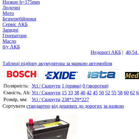
Низкие h=175mm
Лодочні
Мото
Безперебійники
Сервiс АКБ
Зарядні
Генератори
Масло
б/у АКБ
Недорогі АКБ
|
40-54
Таблиці підбору акумулятора за маркою автомобіля
Полярність:
Усі / Скинути
1 (пряма)
0 (зворотня)
Ємність, Аh:
Усі / Скинути
15
33
38
40
42
45
50
52
55
58
60
62
6
Розмір, мм:
Усі / Скинути
238*129*227
Сортувати
стандартно
від дешевих до дорогих
за назвою