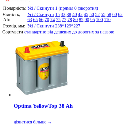
Полярність:
Усі / Скинути
1 (пряма)
0 (зворотня)
Ємність,
Усі / Скинути
15
33
38
40
42
45
50
52
55
58
60
62
Аh:
63
65
66
70
74
75
77
78
80
85
90
95
100
110
Розмір, мм:
Усі / Скинути
238*129*227
Сортувати
стандартно
від дешевих до дорогих
за назвою
Optima YellowTop 38 Ah
дізнатися більше →