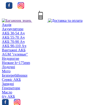
Акцiя
Акумулятори
АКБ 30-54 Ач
АКБ 55-70 Ач
АКБ 70-90 Ач
АКБ 90-110 Ач
Вантажні АКБ
AGM "гелевые"
Недорогие
Низкие h=175mm
Лодочні
Мото
Безперебійники
Сервiс АКБ
Зарядні
Генератори
Масло
б/у АКБ