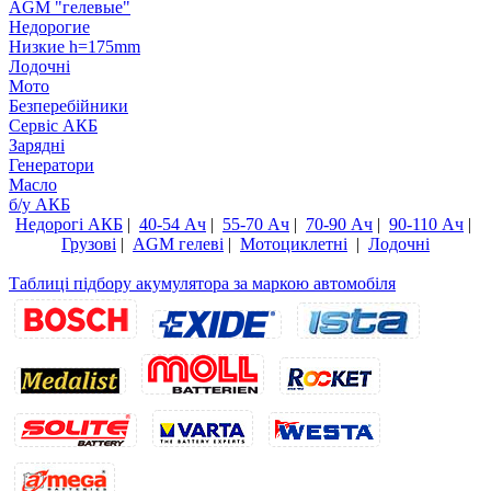
AGM "гелевые"
Недорогие
Низкие h=175mm
Лодочні
Мото
Безперебійники
Сервiс АКБ
Зарядні
Генератори
Масло
б/у АКБ
Недорогі АКБ
|
40-54 Ач
|
55-70 Ач
|
70-90 Ач
|
90-110 Ач
|
Грузові
|
AGM гелеві
|
Мотоциклетні
|
Лодочні
Таблиці підбору акумулятора за маркою автомобіля